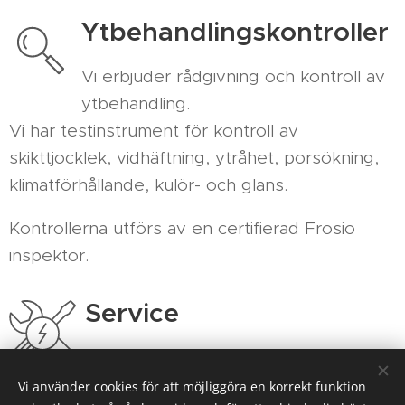
Ytbehandlingskontroller
Vi erbjuder rådgivning och kontroll av
ytbehandling.
Vi har testinstrument för kontroll av
skikttjocklek, vidhäftning, ytråhet, porsökning,
klimatförhållande, kulör- och glans.
Kontrollerna utförs av en certifierad Frosio
inspektör.
Service
Tecknar ni ett serviceavtal med oss
så utför vi ett förebyggande
Vi använder cookies för att möjliggöra en korrekt funktion